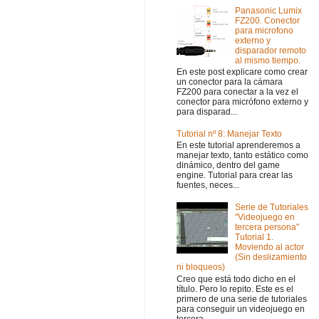
Panasonic Lumix
FZ200. Conector
para microfono
externo y
disparador remoto
al mismo tiempo.
En este post explicare como crear
un conector para la cámara
FZ200 para conectar a la vez el
conector para micrófono externo y
para disparad...
Tutorial nº 8: Manejar Texto
En este tutorial aprenderemos a
manejar texto, tanto estático como
dinámico, dentro del game
engine. Tutorial para crear las
fuentes, neces...
Serie de Tutoriales
"Videojuego en
tercera persona"
Tutorial 1.
Moviendo al actor
(Sin deslizamiento
ni bloqueos)
Creo que está todo dicho en el
título. Pero lo repito. Este es el
primero de una serie de tutoriales
para conseguir un videojuego en
tercera...