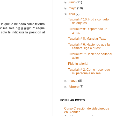
►
junio
(21)
►
mayo
(10)
▼
abril
(7)
Tutorial nº 10: Hud y contador
de objetos
a la que le he dado como textura
"HOLA" me sale: "@@@@". Y esque
Tutorial nº 9: Disparando un
lo le indicaste la posicion al
arma.
Tutorial nº 8: Manejar Texto
Tutorial nº 6: Haciendo que la
cámara siga a nuest...
Tutorial nº 7: Haciendo saltar al
actor
Pide tu tutorial
Tutorial nº 2: Como hacer que
mi personaje no sea ...
►
marzo
(8)
►
febrero
(7)
POPULAR POSTS
Curso Creación de videojuegos
en Blender.