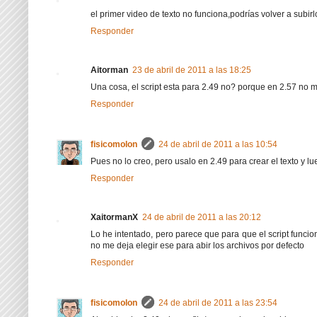
el primer video de texto no funciona,podrías volver a sub
Responder
Aitorman
23 de abril de 2011 a las 18:25
Una cosa, el script esta para 2.49 no? porque en 2.57 no 
Responder
fisicomolon
24 de abril de 2011 a las 10:54
Pues no lo creo, pero usalo en 2.49 para crear el texto y l
Responder
XaitormanX
24 de abril de 2011 a las 20:12
Lo he intentado, pero parece que para que el script funcio
no me deja elegir ese para abir los archivos por defecto
Responder
fisicomolon
24 de abril de 2011 a las 23:54