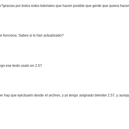
irlo?gracias por todos estos tutoriales que hacen posible que gente que quiera ha
me funciona. Sabes si lo han actualizado?
uego ese texto usalo en 2.57
ne hay que ejectuarlo desde el archivo, y yo tengo asignado blender 2.57, y aunque